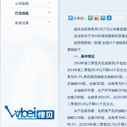
公司新闻
行业信息
分享到：
政策法规
据农业部兽医局1月27日公布数据显示
农业部关于2014年第四期兽药质量
按照我部统一部署,全国31个省级兽药
通报如下。
一、基本情况
2014年第三季度共完成兽药(不包括兽用生
2014年第二季度(95.6%)下降0.6个百
率为95.3%;兽药跟踪抽检共抽检605批，
共抽检416批，合格382批，合格率为91.
从抽检环节看，生产环节抽检597批，合格5
合格2589批，合格率为94.6%，比2014
二季度(95.6%)下降0.1个百分点。
从产品类别看，化药类产品共抽检1952批，
抽检1128批，合格1085批，合格率为96
90.1%，比2014年第二季度(92.5%)