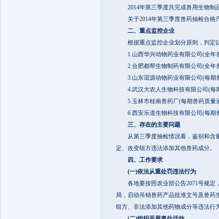
2014年第三季度共完成兽用生物制品监督
关于2014年第三季度兽药抽检合格产
二、重点监控企业
根据重点监控企业划分原则，判定以
1.山西华兴动物药业有限公司(全年兽药
2.合肥都帮生物制药有限公司(全年兽药
3.山东谊源动物药业有限公司(每期兽
4.武汉大农人生物科技有限公司(每期
5.玉林市桂南兽药厂(每期兽药质量通报
6.西安乐道生物科技有限公司(每期兽
三、存在的主要问题
从第三季度抽检情况看，鉴别和含量不
定、改变组方违法添加其他兽药成分。
四、工作要求
(一)依法从重处罚违法行为
各地要按照农业部公告2071号规定，
局，启动吊销兽药产品批准文号及兽药
组方、非法添加其他药物成分等违法行
(二)组织开展查处活动