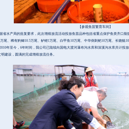
【参观鱼苗繁育车间】
省水产局的批复要求，此次增殖放流活动投放鱼苗品种包括省重点保护鱼类齐口裂腹鱼
15万尾、稀有鮈鲫10.5万尾、鲈鲤1万尾、白甲鱼10万尾、中华倒刺鲃10万尾、长吻鮠10
010年至今，6年时间，我公司已陆续向国电大渡河瀑布沟水库和深溪沟水库共计投放珍
文明建设，圆满的完成增殖放流任务。