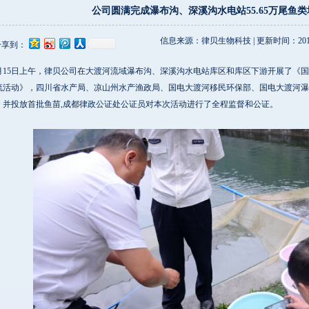
公司圆满完成瀑布沟、深溪沟水电站55.65万尾鱼
信息来源：律贝生物科技 | 更新时间：2015-05-
分享到：
15日上午，律贝公司在大渡河流域瀑布沟、深溪沟水电站库区和库区下游开展了《国电
流活动》，四川省水产局、凉山州水产渔政局、国电大渡河移民环保部、国电大渡河瀑
，并投放首批鱼苗,成都律政公证处公证员对本次活动进行了全程监督和公证。