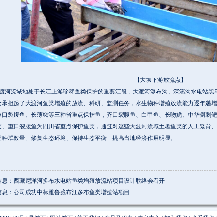
【大坝下游放流点】
河流域地处于长江上游珍稀鱼类保护的重要江段，大渡河瀑布沟、深溪沟水电站黑马
全承担起了大渡河鱼类增殖的放流、科研、监测任务，水生物种增殖放流能力逐年递增
重口裂腹鱼、长薄鳅等三种省重点保护鱼，齐口裂腹鱼、白甲鱼、长吻鮠、中华倒刺鲃
类、重口裂腹鱼为四川省重点保护鱼类，通过对这些大渡河流域土著鱼类的人工繁育、
类种群数量、修复生态环境、保持生态平衡、提高当地经济作用明显。
信息：西藏尼洋河多布水电站鱼类增殖放流站项目设计联络会召开
信息：公司成功中标雅鲁藏布江多布鱼类增殖站项目