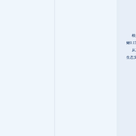
根据
鳅0.
从2
生态