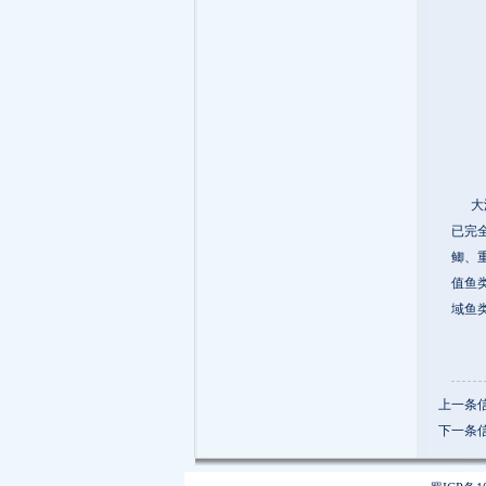
大渡
已完
鲫、
值鱼
域鱼
上一条
下一条