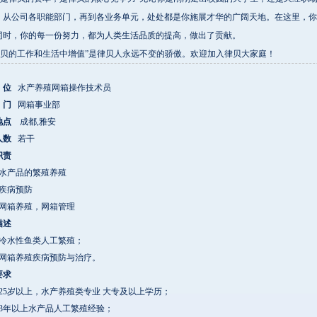
。从公司各职能部门，再到各业务单元，处处都是你施展才华的广阔天地。在这里，你
同时，你的每一份努力，都为人类生活品质的提高，做出了贡献。
贝的工作和生活中增值”是律贝人永远不变的骄傲。欢迎加入律贝大家庭！
位
水产养殖网箱操作技术员
门
网箱事业部
地点
成都
,
雅安
人数
若干
职责
水产品的繁殖养殖
疾病预防
网箱养殖，网箱管理
描述
冷水性鱼类人工繁殖；
网箱养殖疾病预防与治疗。
要求
25
岁以上，水产养殖类专业 大专及以上学历；
3
年以上水产品人工繁殖经验；