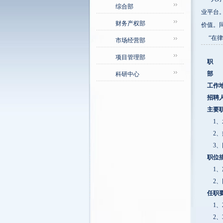
综合部
业平台
财务产权部
价值。
“在律
市场经营部
项目管理部
职 
部 
科研中心
工作
招聘
主要
1
、
2
、
3
、
职位
1
、
2
、
任职
1
、
2
、