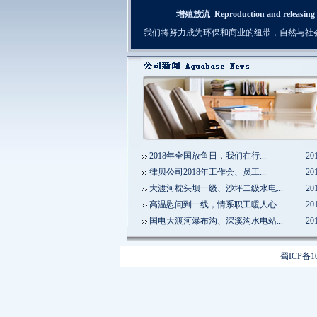
增殖放流 Reproduction and releasing
我们将努力成为环保和商业的纽带，自然与社
2018年全国放鱼日，我们在行
...
20
律贝公司2018年工作会、员工
...
20
大渡河枕头坝一级、沙坪二级水电
...
20
高温慰问到一线，情系职工暖人心
20
国电大渡河瀑布沟、深溪沟水电站
...
20
蜀ICP备10