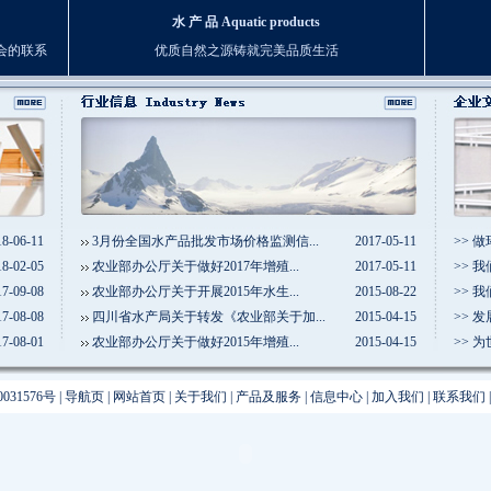
水 产 品 Aquatic products
会的联系
优质自然之源铸就完美品质生活
18-06-11
3月份全国水产品批发市场价格监测信
...
2017-05-11
>> 
18-02-05
农业部办公厅关于做好2017年增殖
...
2017-05-11
>> 
17-09-08
农业部办公厅关于开展2015年水生
...
2015-08-22
>> 
17-08-08
四川省水产局关于转发《农业部关于加
...
2015-04-15
>> 
17-08-01
农业部办公厅关于做好2015年增殖
...
2015-04-15
>> 
031576号
|
导航页
|
网站首页
|
关于我们
|
产品及服务
|
信息中心
|
加入我们
|
联系我们